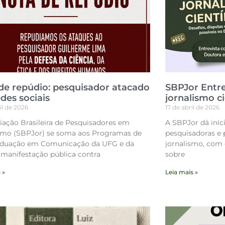
de repúdio: pesquisador atacado
SBPJor Entre
des sociais
jornalismo ci
il de 2026
17 de abril de 2026
iação Brasileira de Pesquisadores em
A SBPJor dá iníc
smo (SBPJor) se soma aos Programas de
pesquisadoras e 
aduação em Comunicação da UFG e da
jornalismo, com 
manifestação pública contra
sobre
 »
Leia mais »