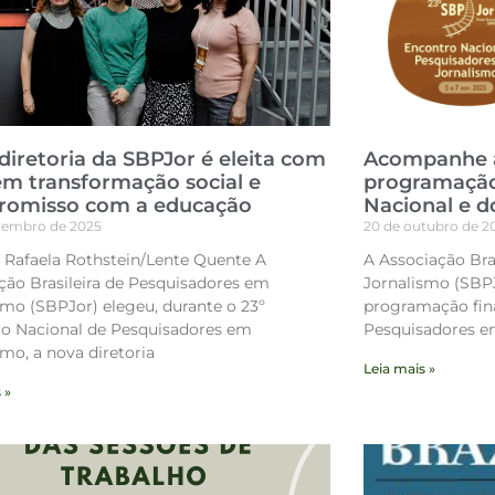
diretoria da SBPJor é eleita com
Acompanhe a
em transformação social e
programação 
omisso com a educação
Nacional e d
vembro de 2025
20 de outubro de 2
: Rafaela Rothstein/Lente Quente A
A Associação Bra
ção Brasileira de Pesquisadores em
Jornalismo (SBPJ
smo (SBPJor) elegeu, durante o 23º
programação fina
o Nacional de Pesquisadores em
Pesquisadores em
smo, a nova diretoria
Leia mais »
 »