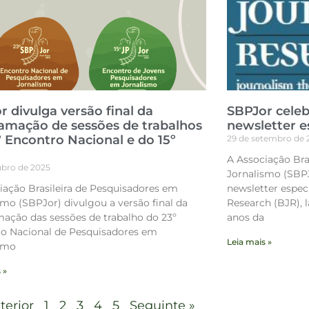
r divulga versão final da
SBPJor cele
amação de sessões de trabalhos
newsletter e
º Encontro Nacional e do 15º
29 de setembro de 
A Associação Bra
ubro de 2025
Jornalismo (SBPJ
iação Brasileira de Pesquisadores em
newsletter especi
smo (SBPJor) divulgou a versão final da
Research (BJR),
ação das sessões de trabalho do 23º
anos da
o Nacional de Pesquisadores em
Leia mais »
smo
 »
terior
1
2
3
4
5
Seguinte »