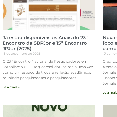
Já estão disponíveis os Anais do 23º
Nova 
Encontro da SBPJor e 15º Encontro
foco 
JPJor (2025)
compr
16 de dezembro de 2025
10 de no
O 23º Encontro Nacional de Pesquisadores em
Crédito
Jornalismo (SBPJor) consolidou-se mais uma vez
Associa
como um espaço de troca e reflexão acadêmica,
Jornali
reunindo pesquisadoras e pesquisadores
Encontr
Jornali
Leia mais »
Leia mais