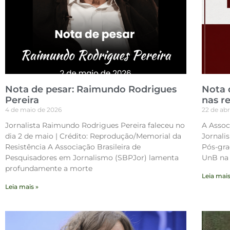
Nota de pesar: Raimundo Rodrigues
Nota 
Pereira
nas re
4 de maio de 2026
22 de abr
Jornalista Raimundo Rodrigues Pereira faleceu no
A Assoc
dia 2 de maio | Crédito: Reprodução/Memorial da
Jornali
Resistência A Associação Brasileira de
Pós-gr
Pesquisadores em Jornalismo (SBPJor) lamenta
UnB na 
profundamente a morte
Leia mais
Leia mais »