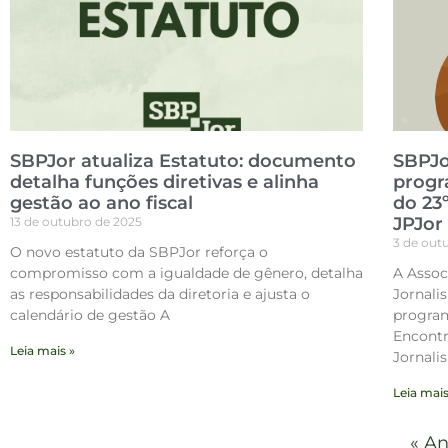
SBPJor atualiza Estatuto: documento
SBPJo
detalha funções diretivas e alinha
progr
gestão ao ano fiscal
do 23
JPJor
13 de outubro de 2025
3 de out
O novo estatuto da SBPJor reforça o
compromisso com a igualdade de gênero, detalha
A Assoc
as responsabilidades da diretoria e ajusta o
Jornali
calendário de gestão A
program
Encontr
Leia mais »
Jornali
Leia mais
« An