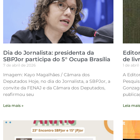
Dia do Jornalista: presidenta da
Edito
SBPJor participa do 5° Ocupa Brasília
de liv
7 de abril de 2026
1 de abri
Imagem: Kayo Magalhães / Câmara dos
A Edito
Deputados Hoje, no dia do Jornalista, a SBPJor, a
Pesquis
convite da FENAJ e da Câmara dos Deputados,
Gonzaga
reafirmou seu
publica
Leia mais »
Leia mais